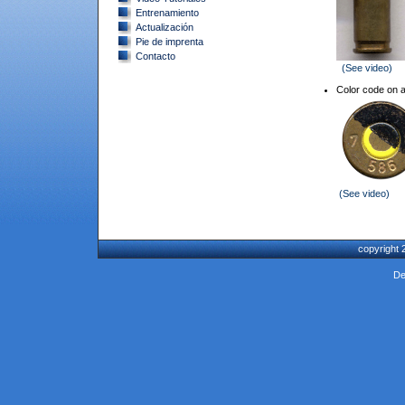
Entrenamiento
Actualización
Pie de imprenta
Contacto
(See video)
Color code on 
(See video)
copyright
De