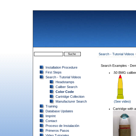
Search - Tutorial Videos
>
Search Examples - Dem
Installation Procedure
First Steps
.50 BMG caliber 
Search - Tutorial Videos
Headstamps
Caliber Search
Color Code
Cartridge Collection
Manufacturer Search
(See video)
Training
Cartridge with a
Database Updates
Imprint
Contact
Proceso de Instalación
Primeros Pasos
Video Tutoriales